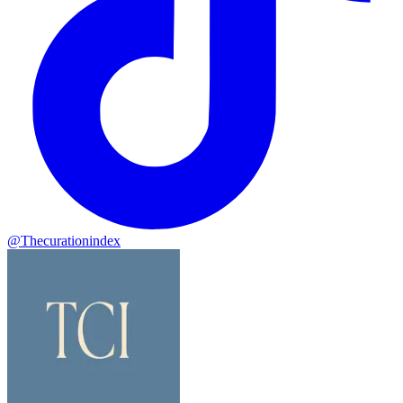
@
Thecurationindex